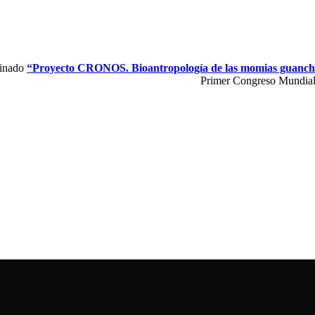
minado
“Proyecto CRONOS. Bioantropología de las momias guanch
Primer Congreso Mundial 