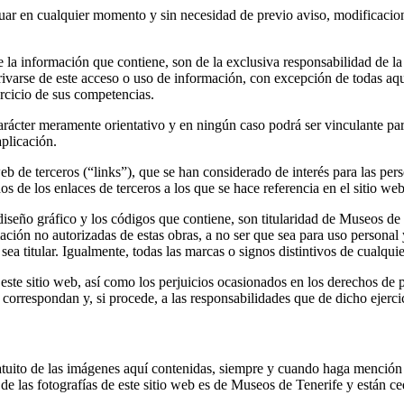
ar en cualquier momento y sin necesidad de previo aviso, modificacione
e la información que contiene, son de la exclusiva responsabilidad de l
varse de este acceso o uso de información, con excepción de todas aque
ercicio de sus competencias.
arácter meramente orientativo y en ningún caso podrá ser vinculante par
aplicación.
 web de terceros (“links”), que se han considerado de interés para las p
 de los enlaces de terceros a los que se hace referencia en el sitio web
diseño gráfico y los códigos que contiene, son titularidad de Museos de T
ación no autorizadas de estas obras, a no ser que sea para uso personal 
ea titular. Igualmente, todas las marcas o signos distintivos de cualquie
este sitio web, así como los perjuicios ocasionados en los derechos de p
 correspondan y, si procede, a las responsabilidades que de dicho ejerci
atuito de las imágenes aquí contenidas, siempre y cuando haga mención
e las fotografías de este sitio web es de Museos de Tenerife y están ced